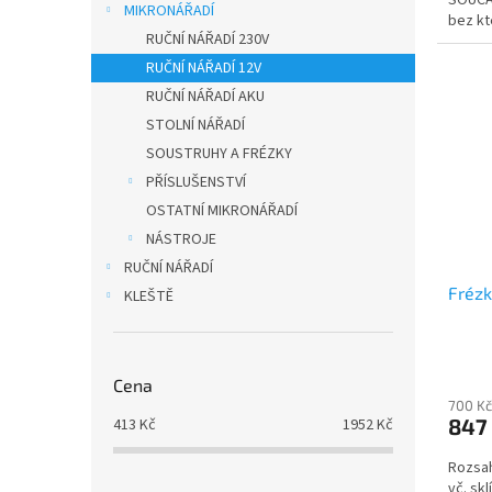
MIKRONÁŘADÍ
bez kt
RUČNÍ NÁŘADÍ 230V
mikro 
RUČNÍ NÁŘADÍ 12V
RUČNÍ NÁŘADÍ AKU
STOLNÍ NÁŘADÍ
SOUSTRUHY A FRÉZKY
PŘÍSLUŠENSTVÍ
OSTATNÍ MIKRONÁŘADÍ
NÁSTROJE
RUČNÍ NÁŘADÍ
Fréz
KLEŠTĚ
Cena
700 Kč
847
413
Kč
1952
Kč
Rozsa
vč. sk