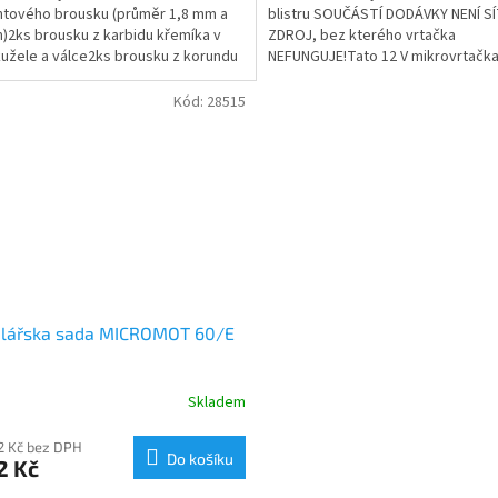
tového brousku (průměr 1,8 mm a
blistru SOUČÁSTÍ DODÁVKY NENÍ S
)2ks brousku z karbidu křemíka v
ZDROJ, bez kterého vrtačka
kužele a válce2ks brousku z korundu
NEFUNGUJE!Tato 12 V mikrovrtačk
 koule a válce1 ks...
FBS 12/EF je stejně velká jako...
Kód:
28515
lářska sada MICROMOT 60/E
Skladem
rné
cení
ktu
22 Kč bez DPH
Do košíku
2 Kč