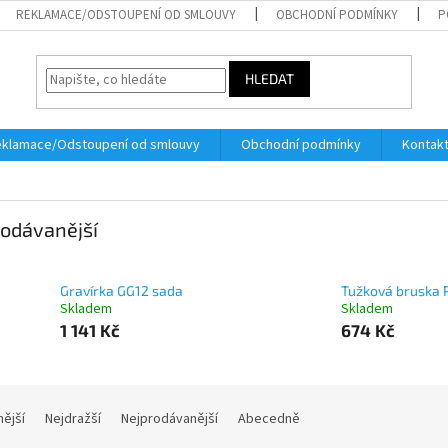
REKLAMACE/ODSTOUPENÍ OD SMLOUVY
OBCHODNÍ PODMÍNKY
P
HLEDAT
klamace/Odstoupení od smlouvy
Obchodní podmínky
Kontak
odávanější
Gravírka GG12 sada
Tužková bruska 
Skladem
Skladem
1 141 Kč
674 Kč
nější
Nejdražší
Nejprodávanější
Abecedně