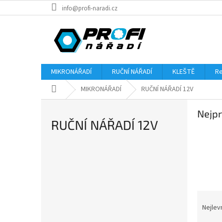
Přejít
info@profi-naradi.cz
na
obsah
MIKRONÁŘADÍ
RUČNÍ NÁŘADÍ
KLEŠTĚ
Re
Domů
MIKRONÁŘADÍ
RUČNÍ NÁŘADÍ 12V
Nejpr
RUČNÍ NÁŘADÍ 12V
P
o
s
t
Ř
r
a
Nejlev
a
z
n