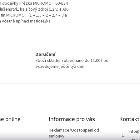
h dodávky:Frézka MICROMOT 60/E34
lušenství1 ks síťový zdroj (12 V, 1 A)6
štin MICROMOT (1 – 1,5 – 2 – 2,4 – 3 a
ček.
 včetně upínací matice)2ks
rták HSS...
O
v
l
á
Doručení
d
Zboží skladem objednané do 11:00 hod.
a
expedujeme ještě týž den.
c
í
p
r
v
k
y
v
e online
Informace pro vás
Kontakt
ý
p
Reklamace/Odstoupení od
i
info
@
smlouvy
s