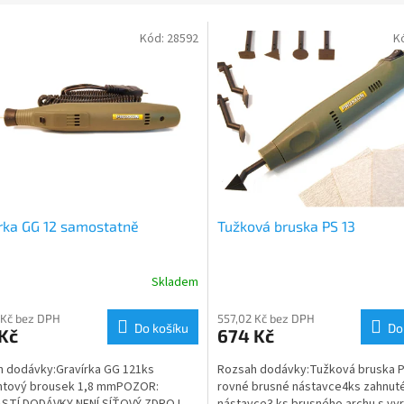
Kód:
28592
K
rka GG 12 samostatně
Tužková bruska PS 13
Skladem
 Kč bez DPH
557,02 Kč bez DPH
Do košíku
Do
Kč
674 Kč
 dodávky:Gravírka GG 121ks
Rozsah dodávky:Tužková bruska 
ntový brousek 1,8 mmPOZOR:
rovné brusné nástavce4ks zahnut
STÍ DODÁVKY NENÍ SÍŤOVÝ ZDROJ,
nástavce3 ks brusného archu s vy