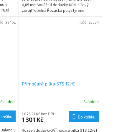
no v
0,85 mmSoučástí dodávky NENÍ síťový
 NENÍ
zdroj!Tepelná Řezačka polystyrenu
THERMOCUT 12/E je určena na dělení...
ód:
28462
Kód:
28534
Přímočará pilka STS 12/E
Skladem
Skladem
1 075,21 Kč bez DPH
 košíku
Do košíku
1 301 Kč
FBaleno v
Rozsah dodávky:Přímočará pilka STS 12/E1