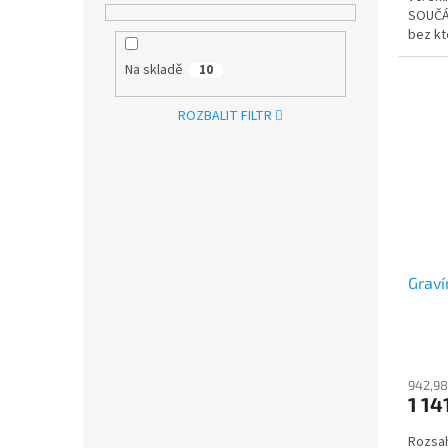
SOUČÁ
bez kt
vrtačk
Na skladě
10
ROZBALIT FILTR
Graví
942,98
1 14
Rozsa