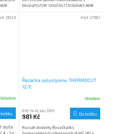
mm včetně upínací matice)Baleno v
NENÍ
blistruPOZOR: SOUČÁSTÍ DODÁVKY NENÍ
SÍŤOVÝ ZDROJ, bez...
ód:
28510
Kód:
27082
Řezačka polystyrenu THERMOCUT
12/E
Skladem
Skladem
810,74 Kč bez DPH
 košíku
Do košíku
981 Kč
T 60/E6
Rozsah dodávky:Řezačka5ks
2,4 – 3 a
formovatelných odporových drátů 285 x