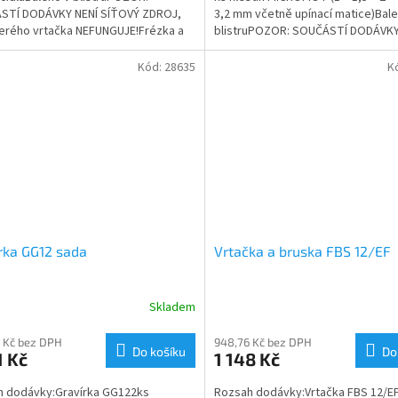
STÍ DODÁVKY NENÍ SÍŤOVÝ ZDROJ,
3,2 mm včetně upínací matice)Bale
erého vrtačka NEFUNGUJE!Frézka a
blistruPOZOR: SOUČÁSTÍ DODÁVKY
a MICROMOT 60/EF je...
SÍŤOVÝ ZDROJ, bez...
Kód:
28635
K
rka GG12 sada
Vrtačka a bruska FBS 12/EF
Skladem
 Kč bez DPH
948,76 Kč bez DPH
Do košíku
Do
1 Kč
1 148 Kč
h dodávky:Gravírka GG122ks
Rozsah dodávky:Vrtačka FBS 12/E