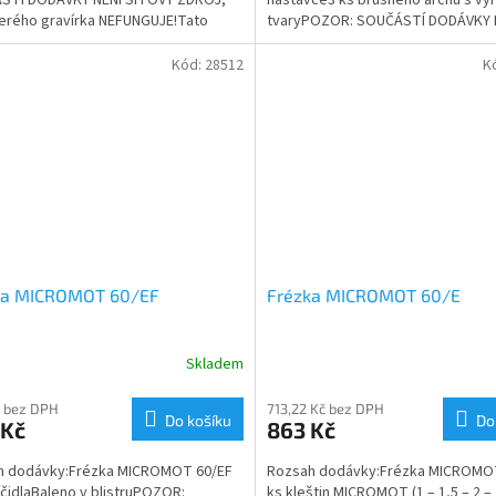
erého gravírka NEFUNGUJE!Tato
tvaryPOZOR: SOUČÁSTÍ DODÁVKY 
Gravírka Proxxon GG 12 je vybavena...
SÍŤOVÝ ZDROJ, bez...
Kód:
28512
K
ka MICROMOT 60/EF
Frézka MICROMOT 60/E
Skladem
 bez DPH
713,22 Kč bez DPH
Do košíku
Do
 Kč
863 Kč
h dodávky:Frézka MICROMOT 60/EF
Rozsah dodávky:Frézka MICROMO
líčidlaBaleno v blistruPOZOR:
ks kleštin MICROMOT (1 – 1,5 – 2 – 