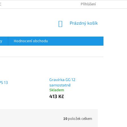
ODMÍNKY OCHRANY OSOBNÍCH ÚDAJŮ
Přihlášení
NÁKUPNÍ
Prázdný košík
KOŠÍK
ty
Hodnocení obchodu
Gravírka GG 12
PS 13
samostatně
Skladem
413 Kč
10
položek celkem