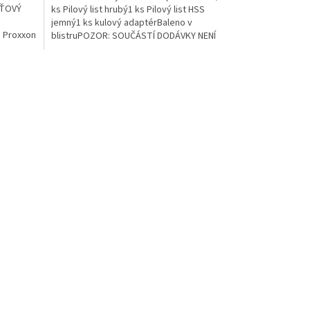
ÍŤOVÝ
ks Pilový list hrubý1 ks Pilový list HSS
jemný1 ks kulový adaptérBaleno v
a Proxxon
blistruPOZOR: SOUČÁSTÍ DODÁVKY NENÍ
SÍŤOVÝ ZDROJ, bez kterého...