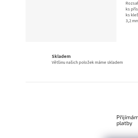
Rozsa
z
ks přís
5
ks kle
hvězdi
3,2 mm
mikrov
Skladem
Většinu našich položek máme skladem
Z
á
p
a
t
Přijímám
í
platby