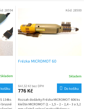
ód:
28594
Kód:
28500
Frézka MICROMOT 60
Skladem
Skladem
641,32 Kč bez DPH
 košíku
Do košíku
776 Kč
PS 134ks
Rozsah dodávky:Frézka MICROMOT 606 ks
é brusné
kleštin MICROMOT (1 – 1,5 – 2 – 2,4 – 3 a 3,2
raženými