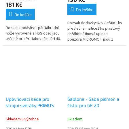
je
181 Kč
5,0
Do košíku
z
Do košíku
5
Rozsah dodávky:6ks kleštin1 ks
hvězdiček.
Rozsah dodávky:1 párNáhradní
převlečná matice1 ks plastový
nože vyrovené z HSS oceli jsou
držákKleštinová upínací
určené pro Protahovačku DH 40.
pouzdra MICROMOT jsou z
kalené oceli, zaručující vysokou
a trvalou pružnost. Neztrácejí
ani...
Upevňovací sada pro
Šablona - Sada písmen a
strojní svěráky PRIMUS
číslic pro GE 20
Skladem u výrobce
Skladem
200 Kč bez DPH
204,13 Kč bez DPH