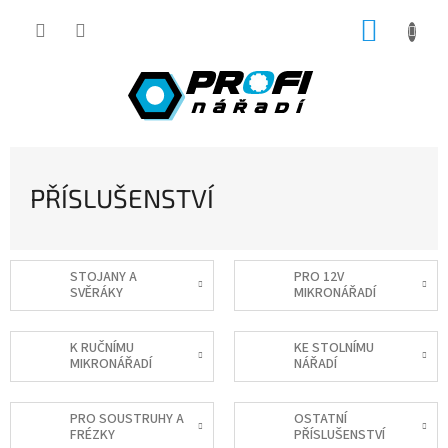
Přejít
NÁKUP
na
obsah
KOŠÍK
PŘÍSLUŠENSTVÍ
STOJANY A
PRO 12V
SVĚRÁKY
MIKRONÁŘADÍ
K RUČNÍMU
KE STOLNÍMU
MIKRONÁŘADÍ
NÁŘADÍ
PRO SOUSTRUHY A
OSTATNÍ
FRÉZKY
PŘÍSLUŠENSTVÍ