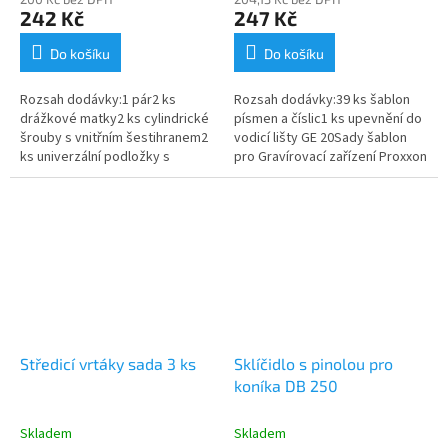
242 Kč
247 Kč
Do košíku
Do košíku
Rozsah dodávky:1 pár2 ks
Rozsah dodávky:39 ks šablon
drážkové matky2 ks cylindrické
písmen a číslic1 ks upevnění do
šrouby s vnitřním šestihranem2
vodicí lišty GE 20Sady šablon
ks univerzální podložky s
pro Gravírovací zařízení Proxxon
přišroubovaným
GE 20 (obj.č. 27106) obsahují
kroužkemBaleno v dřevěné
písmena od A do Z včetně...
krabičceSada pro...
Středicí vrtáky sada 3 ks
Sklíčidlo s pinolou pro
koníka DB 250
Skladem
Skladem