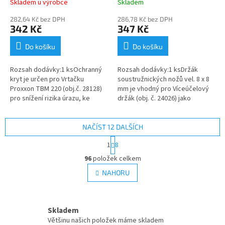
Skladem u výrobce
Skladem
282,64 Kč bez DPH
286,78 Kč bez DPH
342 Kč
347 Kč
Do košíku
Do košíku
Rozsah dodávky:1 ksOchranný
Rozsah dodávky:1 ksDržák
kryt je určen pro Vrtačku
soustružnických nožů vel. 8 x 8
Proxxon TBM 220 (obj.č. 28128)
mm je vhodný pro Víceúčelový
pro snížení rizika úrazu, ke
držák (obj. č. 24026) jako
ktrému může dojít např. při
výměnný držák, abyste si
vystřelením špony při vrtáním....
ušetřili čas a neuseli pokaždé
měnit...
NAČÍST 12 DALŠÍCH
S
1
8
t
O
r
96
položek celkem
v
á
l
NAHORU
n
á
k
d
o
v
a
á
Skladem
c
n
í
Většinu našich položek máme skladem