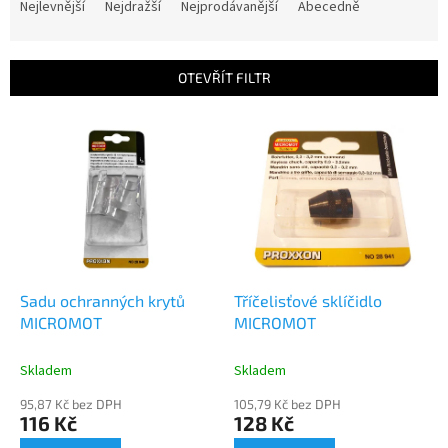
a
Nejlevnější
Nejdražší
Nejprodávanější
Abecedně
z
e
n
OTEVŘÍT FILTR
í
p
V
r
ý
o
p
d
i
u
s
k
p
t
r
ů
o
d
Sadu ochranných krytů
Tříčelisťové sklíčidlo
u
MICROMOT
MICROMOT
k
t
Skladem
Skladem
ů
95,87 Kč bez DPH
105,79 Kč bez DPH
116 Kč
128 Kč