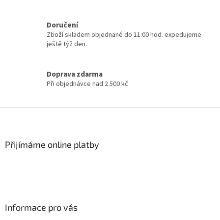
í
p
r
v
Doručení
k
Zboží skladem objednané do 11:00 hod. expedujeme
y
ještě týž den.
v
ý
p
Doprava zdarma
i
Při objednávce nad 2 500 kč
s
u
Z
á
p
a
Přijímáme online platby
t
í
Informace pro vás