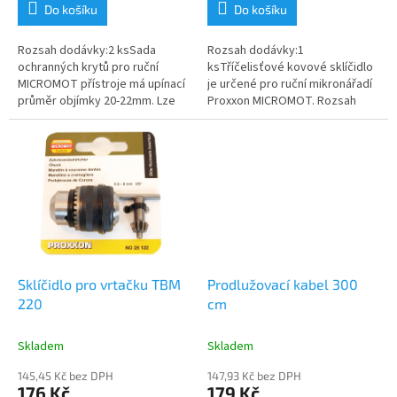
Do košíku
Do košíku
Rozsah dodávky:2 ksSada
Rozsah dodávky:1
ochranných krytů pro ruční
ksTříčelisťové kovové sklíčidlo
MICROMOT přístroje má upínací
je určené pro ruční mikronářadí
průměr objímky 20-22mm. Lze
Proxxon MICROMOT. Rozsah
jej připevnit na všechny
upínání nástrojů od 0,3 mm do
přístroje Proxxon Micromot,
3,2 mm. Sklíčidlo lze nasadit
které mají...
např. na...
Sklíčidlo pro vrtačku TBM
Prodlužovací kabel 300
220
cm
Skladem
Skladem
145,45 Kč bez DPH
147,93 Kč bez DPH
176 Kč
179 Kč