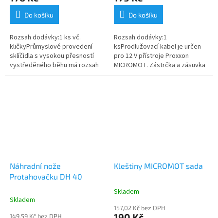
Do košíku
Do košíku
Rozsah dodávky:1 ks vč.
Rozsah dodávky:1
kličkyPrůmyslové provedení
ksProdlužovací kabel je určen
sklíčidla s vysokou přesností
pro 12 V přístroje Proxxon
vystředěného běhu má rozsah
MICROMOT. Zástrčka a zásuvka
pro upnutí stopky od 0,6 – 6,5
jsou chráněny proti přepólování
mm. Pracovní otáčky do
(třetí kolík uprostřed).
10.000/min....
Prodlužovací...
Náhradní nože
Kleštiny MICROMOT sada
Protahovačku DH 40
Skladem
Průměrné
Skladem
hodnocení
157,02 Kč bez DPH
produktu
190 Kč
149,59 Kč bez DPH