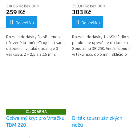
214,05 Kč bez DPH
250,41 Kč bez DPH
259 Kč
303 Kč
Do košíku
Do košíku
Rozsah dodávky:3 ksBaleno v
Rozsah dodávky:1 ksSklíčidlo s
dřevěné krabičceTrojdílná sada
pinolou se upevňuje do koníka
středicích vrtáků obsahuje 3
Soustruhu DB 250. Vnitřní upnutí
velikosti: 2 – 2,5 a 3,15 mm.
vrtáku max. do 5 mm. Sklíčidlo
Středící vrtáky jsou vyrobené
se nasazuje místo výměnného
podle DIN 333 (tvar A) z...
hrotu. Posuv sklíčidla...
ZDARMA
Z
D
Ochranný kryt pro Vrtačku
Držák soustružnických
A
TBM 220
nožů
R
M
A