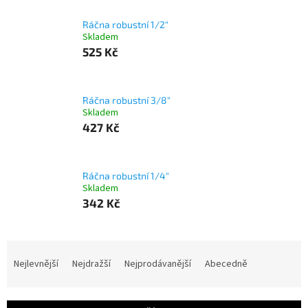
Ráčna robustní 1/2"
Skladem
525 Kč
Ráčna robustní 3/8"
Skladem
427 Kč
Ráčna robustní 1/4"
Skladem
342 Kč
Ř
a
Nejlevnější
Nejdražší
Nejprodávanější
Abecedně
z
e