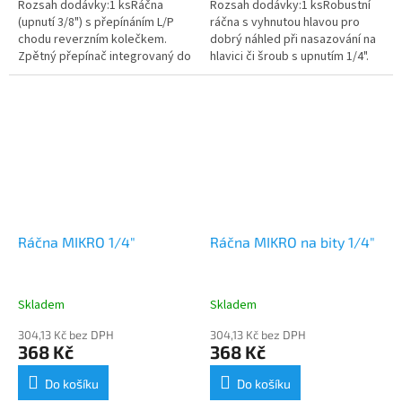
Rozsah dodávky:1 ksRáčna
Rozsah dodávky:1 ksRobustní
(upnutí 3/8") s přepínáním L/P
ráčna s vyhnutou hlavou pro
chodu reverzním kolečkem.
dobrý náhled při nasazování na
Zpětný přepínač integrovaný do
hlavici či šroub s upnutím 1/4".
ráčnového mechanizmu. Pro
Pro přenos velkého utahovacího
přenos velkého utahovacího
momentu při utahování je v...
momentu při...
Ráčna MIKRO 1/4"
Ráčna MIKRO na bity 1/4"
Skladem
Skladem
304,13 Kč bez DPH
304,13 Kč bez DPH
368 Kč
368 Kč
Do košíku
Do košíku