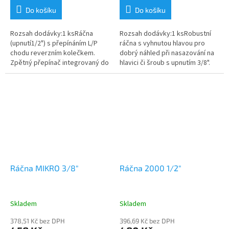
Do košíku
Do košíku
Rozsah dodávky:1 ksRáčna
Rozsah dodávky:1 ksRobustní
(upnutí1/2") s přepínáním L/P
ráčna s vyhnutou hlavou pro
chodu reverzním kolečkem.
dobrý náhled při nasazování na
Zpětný přepínač integrovaný do
hlavici či šroub s upnutím 3/8".
ráčnového mechanizmu. Pro
Pro přenos velkého utahovacího
přenos velkého utahovacího
momentu při utahování je v...
momentu při...
Ráčna MIKRO 3/8"
Ráčna 2000 1/2"
Skladem
Skladem
378,51 Kč bez DPH
396,69 Kč bez DPH