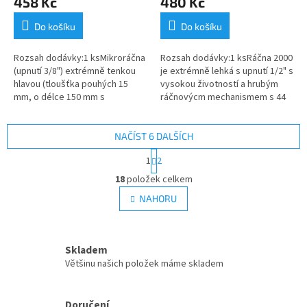
458 Kč
480 Kč
Do košíku
Do košíku
Rozsah dodávky:1 ksMikroráčna
Rozsah dodávky:1 ksRáčna 2000
(upnutí 3/8") extrémně tenkou
je extrémně lehká s upnutí 1/2" s
hlavou (tloušťka pouhých 15
vysokou životností a hrubým
mm, o délce 150 mm s
ráčnovýcm mechanismem s 44
přepínáním L/P chodu páčkou je
zuby. Přepínání L/P chodu
velmi úzká ráčna pro speciální
páčkou. Červené tlačítko pro...
práci....
NAČÍST 6 DALŠÍCH
S
1
2
t
O
r
18
položek celkem
v
á
l
NAHORU
n
á
k
d
o
v
a
á
Skladem
c
n
í
Většinu našich položek máme skladem
í
p
r
v
Doručení