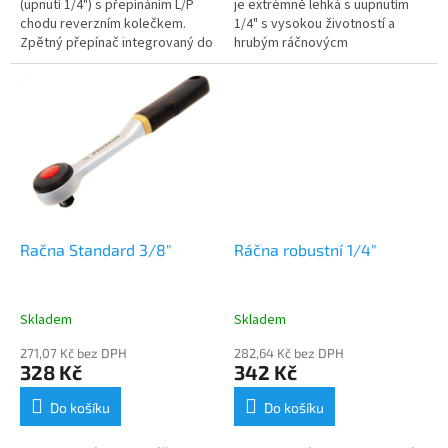
(upnutí 1/4") s přepínáním L/P
je extrémně lehká s uupnutím
chodu reverzním kolečkem.
1/4" s vysokou životností a
Zpětný přepínač integrovaný do
hrubým ráčnovýcm
ráčnového mechanizmu. Pro
mechanismem s 44 zuby.
přenos velkého utahovacího
Přepínání L/P chodu páčkou.
momentu při...
Červené tlačítko pro...
Račna Standard 3/8"
Ráčna robustní 1/4"
Skladem
Skladem
271,07 Kč bez DPH
282,64 Kč bez DPH
328 Kč
342 Kč
Do košíku
Do košíku