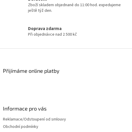
k
Zboží skladem objednané do 11:00 hod. expedujeme
y
ještě týž den.
v
ý
p
Doprava zdarma
i
Při objednávce nad 2 500 kč
s
u
Z
á
p
a
Přijímáme online platby
t
í
Informace pro vás
Reklamace/Odstoupení od smlouvy
Obchodní podmínky