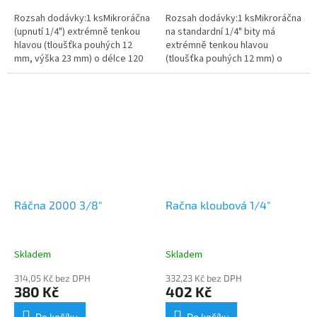
Rozsah dodávky:1 ksMikroráčna
Rozsah dodávky:1 ksMikroráčna
(upnutí 1/4") extrémně tenkou
na standardní 1/4" bity má
hlavou (tloušťka pouhých 12
extrémně tenkou hlavou
mm, výška 23 mm) o délce 120
(tloušťka pouhých 12 mm) o
mm s přepínáním L/P chodu
délce 120 mm s přepínáním L/P
páčkou je velmi úzká ráčna pro...
chodu páčkou a je velmi úzká
pro...
Ráčna 2000 3/8"
Račna kloubová 1/4"
Skladem
Skladem
314,05 Kč bez DPH
332,23 Kč bez DPH
380 Kč
402 Kč
Do košíku
Do košíku