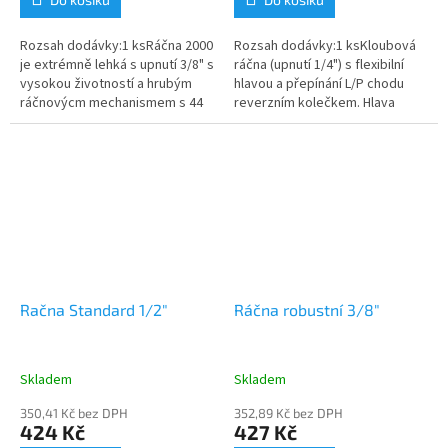
Rozsah dodávky:1 ksRáčna 2000
Rozsah dodávky:1 ksKloubová
je extrémně lehká s upnutí 3/8" s
ráčna (upnutí 1/4") s flexibilní
vysokou životností a hrubým
hlavou a přepínání L/P chodu
ráčnovýcm mechanismem s 44
reverzním kolečkem. Hlava
zuby. Přepínání L/P chodu
ráčny je nastavitelná v 6
páčkou. Červené tlačítko pro...
pozicích až do 90 °, tlačítko
pro...
Račna Standard 1/2"
Ráčna robustní 3/8"
Skladem
Skladem
350,41 Kč bez DPH
352,89 Kč bez DPH
424 Kč
427 Kč