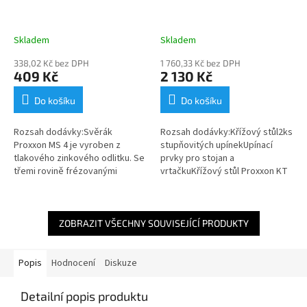
Skladem
Skladem
338,02 Kč bez DPH
1 760,33 Kč bez DPH
409 Kč
2 130 Kč
Do košíku
Do košíku
Rozsah dodávky:Svěrák
Rozsah dodávky:Křížový stůl2ks
Proxxon MS 4 je vyroben z
stupňovitých upínekUpínací
tlakového zinkového odlitku. Se
prvky pro stojan a
třemi rovině frézovanými
vrtačkuKřížový stůl Proxxon KT
dosedacími plochami. V těle
70 lze upevnit např. k Vrtacímu
samotného svěráku je drážka
stojanu Proxxon MB 200 nebo
pro nasazení na...
Stolní...
ZOBRAZIT VŠECHNY SOUVISEJÍCÍ PRODUKTY
Popis
Hodnocení
Diskuze
Detailní popis produktu