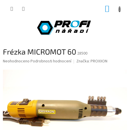
Přejít
NÁKUP
na
obsah
KOŠÍK
Frézka MICROMOT 60
28500
Průměrné
Neohodnoceno
Podrobnosti hodnocení
Značka:
PROXXON
hodnocení
produktu
je
0,0
z
5
hvězdiček.