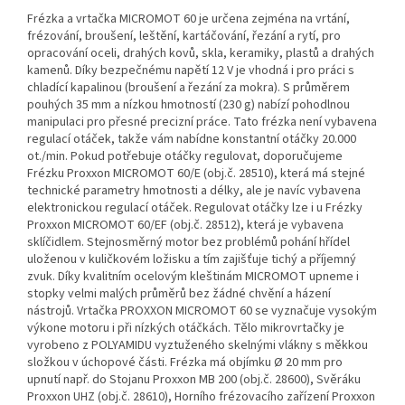
Frézka a vrtačka MICROMOT 60 je určena zejména na vrtání,
frézování, broušení, leštění, kartáčování, řezání a rytí, pro
opracování oceli, drahých kovů, skla, keramiky, plastů a drahých
kamenů. Díky bezpečnému napětí 12 V je vhodná i pro práci s
chladící kapalinou (broušení a řezání za mokra). S průměrem
pouhých 35 mm a nízkou hmotností (230 g) nabízí pohodlnou
manipulaci pro přesné precizní práce. Tato frézka není vybavena
regulací otáček, takže vám nabídne konstantní otáčky 20.000
ot./min. Pokud potřebuje otáčky regulovat, doporučujeme
Frézku Proxxon MICROMOT 60/E (obj.č. 28510), která má stejné
technické parametry hmotnosti a délky, ale je navíc vybavena
elektronickou regulací otáček. Regulovat otáčky lze i u Frézky
Proxxon MICROMOT 60/EF (obj.č. 28512), která je vybavena
sklíčidlem. Stejnosměrný motor bez problémů pohání hřídel
uloženou v kuličkovém ložisku a tím zajišťuje tichý a příjemný
zvuk. Díky kvalitním ocelovým kleštinám MICROMOT upneme i
stopky velmi malých průměrů bez žádné chvění a házení
nástrojů. Vrtačka PROXXON MICROMOT 60 se vyznačuje vysokým
výkone motoru i při nízkých otáčkách. Tělo mikrovrtačky je
vyrobeno z POLYAMIDU vyztuženého skelnými vlákny s měkkou
složkou v úchopové části. Frézka má objímku Ø 20 mm pro
upnutí např. do Stojanu Proxxon MB 200 (obj.č. 28600), Svěráku
Proxxon UHZ (obj.č. 28610), Horního frézovacího zařízení Proxxon