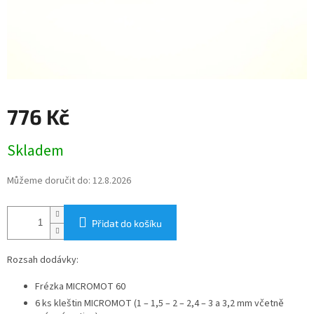
776 Kč
Měrná
Skladem
cena:
Můžeme doručit do:
12.8.2026
Přidat do košíku
Rozsah dodávky:
Frézka MICROMOT 60
6 ks kleštin MICROMOT (1 – 1,5 – 2 – 2,4 – 3 a 3,2 mm včetně