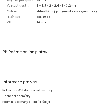
Velikost kleštin
:
1 – 1,5 – 2 – 2,4 – 3 - 3,2mm
Materiál
:
sklovláknitý polyamid s měkkými prvky
Hlučnost
:
cca 70 dB
KB
:
10 min
Z
á
p
a
Přijímáme online platby
t
í
Informace pro vás
Reklamace/Odstoupení od smlouvy
Obchodní podmínky
Podmínky ochrany osobních údajů