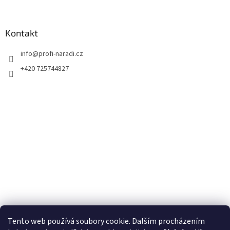
Kontakt
info
@
profi-naradi.cz
+420 725744827
Tento web používá soubory cookie. Dalším procházením