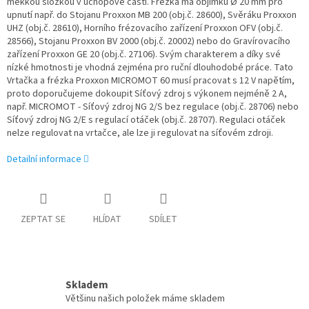
měkkou složkou v úchopové části. Frézka má objímku Ø 20 mm pro
upnutí např. do Stojanu Proxxon MB 200 (obj.č. 28600), Svěráku Proxxon
UHZ (obj.č. 28610), Horního frézovacího zařízení Proxxon OFV (obj.č.
28566), Stojanu Proxxon BV 2000 (obj.č. 20002) nebo do Gravírovacího
zařízení Proxxon GE 20 (obj.č. 27106). Svým charakterem a díky své
nízké hmotnosti je vhodná zejména pro ruční dlouhodobé práce. Tato
Vrtačka a frézka Proxxon MICROMOT 60 musí pracovat s 12 V napětím,
proto doporučujeme dokoupit Síťový zdroj s výkonem nejméně 2 A,
např. MICROMOT - Síťový zdroj NG 2/S bez regulace (obj.č. 28706) nebo
Síťový zdroj NG 2/E s regulací otáček (obj.č. 28707). Regulaci otáček
nelze regulovat na vrtačce, ale lze ji regulovat na síťovém zdroji.
Detailní informace
ZEPTAT SE
HLÍDAT
SDÍLET
Skladem
Většinu našich položek máme skladem