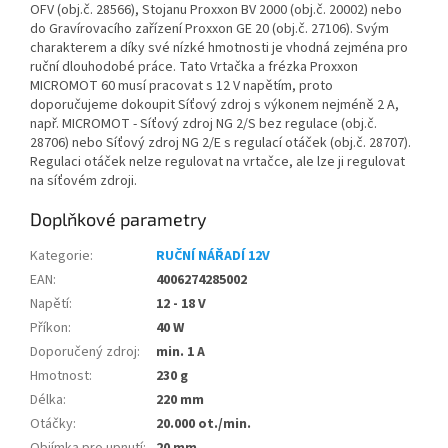
OFV (obj.č. 28566), Stojanu Proxxon BV 2000 (obj.č. 20002) nebo
do Gravírovacího zařízení Proxxon GE 20 (obj.č. 27106). Svým
charakterem a díky své nízké hmotnosti je vhodná zejména pro
ruční dlouhodobé práce. Tato Vrtačka a frézka Proxxon
MICROMOT 60 musí pracovat s 12 V napětím, proto
doporučujeme dokoupit Síťový zdroj s výkonem nejméně 2 A,
např. MICROMOT - Síťový zdroj NG 2/S bez regulace (obj.č.
28706) nebo Síťový zdroj NG 2/E s regulací otáček (obj.č. 28707).
Regulaci otáček nelze regulovat na vrtačce, ale lze ji regulovat
na síťovém zdroji.
Doplňkové parametry
Kategorie
:
RUČNÍ NÁŘADÍ 12V
EAN
:
4006274285002
Napětí
:
12 - 18 V
Příkon
:
40 W
Doporučený zdroj
:
min. 1 A
Hmotnost
:
230 g
Délka
:
220 mm
Otáčky
:
20.000 ot./min.
Objímka pro upnutí
:
20 mm