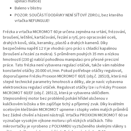
upínací matice)
Baleno v blistru
POZOR: SOUČÁSTÍ DODÁVKY NENÍ SÍŤOVÝ ZDROJ, bez kterého
vrtačka NEFUNGUJE!
Frézka a vrtačka MICROMOT 60 je určena zejména na vrtání, frézování,
broušení, leštění, kartáčování, řezání a rytí, pro opracování oceli,
drahých kovů, skla, keramiky, plastů a drahých kamenů. Díky
bezpečnému napětí 12 V je vhodná i pro práci s chladící kapalinou
(broušení a řezání za mokra). S průměrem pouhých 35 mm a nízkou
hmotností (230 g) nabízí pohodlnou manipulaci pro přesné precizní
práce. Tato frézka není vybavena regulací otáček, takže vám nabídne
konstantní otáčky 20.000 ot./min. Pokud potřebuje otáčky regulovat,
doporučujeme Frézku Proxxon MICROMOT 60/E (obj.č. 28510), která má
stejné technické parametry hmotnosti a délky, ale je navíc vybavena
elektronickou regulací otáček. Regulovat otáčky lze i u Frézky Proxxon
MICROMOT 60/EF (obj.č. 28512), která je vybavena sklíčidlem.
Stejnosměrný motor bez problémů pohání hřídel uloženou v
kuličkovém ložisku a tím zajišťuje tichý a příjemný zvuk. Díky kvalitním
ocelovým kleštinám MICROMOT upneme i stopky velmi malých průměrů
bez žádné chvění a házení nástrojů. Vrtačka PROXXON MICROMOT 60 se
vyznačuje vysokým výkone motoru i při nízkých otáčkách. Tělo
mikrovrtačky je vyrobeno z POLYAMIDU vyztuženého skelnými vlákny s