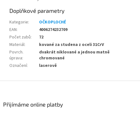
Doplňkové parametry
Kategorie
:
OČKOPLOCHÉ
EAN
:
4006274232709
Počet zubů
:
72
Materiál
:
kované za studena z oceli 31CrV
Povrch.
dvakrát niklované a jednou matně
úprava
:
chromované
Označení
:
laserově
Z
á
p
a
Přijímáme online platby
t
í