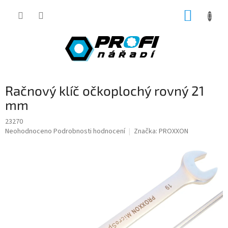
Přejít
NÁKUP
na
obsah
KOŠÍK
Račnový klíč očkoplochý rovný 21
mm
23270
Průměrné
Neohodnoceno
Podrobnosti hodnocení
Značka:
PROXXON
hodnocení
produktu
je
0,0
z
5
hvězdiček.