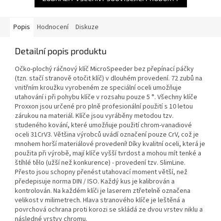
Popis
Hodnocení
Diskuze
Detailní popis produktu
Očko-plochý ráčnový klíč MicroSpeeder bez přepínací páčky
(tzn. stačí stranově otočit klíč) v dlouhém provedení. 72 zubů na
vnitřním kroužku vyrobeném ze speciální oceli umožňuje
utahování i při pohybu klíče v rozsahu pouze 5 °. Všechny klíče
Proxxon jsou určené pro plně profesionální použití s 10 letou
zárukou na materiál. Klíče jsou vyráběny metodou tzv.
studeného kování, které umožňuje použití chrom-vanadiové
oceli 31CrV3. Většina výrobců uvádí označení pouze CrV, což je
mnohem horší materiálové provedení! Díky kvalitní oceli, která je
použita při výrobě, mají klíče vyšší tvrdost a mohou mít tenké a
štíhlé tělo (užší než konkurence) - provedení tzv. SlimLine.
Přesto jsou schopny přenést utahovací moment větší, než
předepisuje norma DIN / ISO. Každý kus je kalibrován a
kontrolován. Na každém klíči je laserem ztřetelně označena
velikost v milimetrech. Hlava stranového klíče je leštěná a
povrchová ochrana proti korozi se skládá ze dvou vrstev niklu a
následné vrstvy chromu.