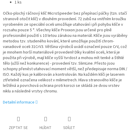
1 ks
Očko-plochý ráčnový klíč MicroSpeeder bez přepínací páčky (tzn. stačí
stranově otočit klíč) v dlouhém provedení. 72 zubů na vnitřním kroužku
vyrobeném ze speciální oceli umožňuje utahování i při pohybu klíče v
rozsahu pouze 5 °. Všechny klíče Proxxon jsou určené pro plně
profesionální použití s 10 letou zárukou na materiál. Klíče jsou vyráběny
metodou tzv. studeného kování, které umožňuje použití chrom-
vanadiové oceli 31CrV3. Většina výrobců uvádí označení pouze CrV, což
je mnohem horší materiálové provedení! Díky kvalitní oceli, která je
použita při výrobě, mají klíče vyšší tvrdost a mohou mít tenké a štíhlé
tělo (užší než konkurence) - provedení tzv. SlimLine. Přesto jsou
schopny přenést utahovací moment větší, než předepisuje norma DIN /
ISO. Každý kus je kalibrován a kontrolován. Na každém klíči je laserem
ztřetelně označena velikost v milimetrech. Hlava stranového klíče je
leštěná a povrchová ochrana proti korozi se skládá ze dvou vrstev
niklu a následné vrstvy chromu.
Detailní informace
ZEPTAT SE
HLÍDAT
SDÍLET