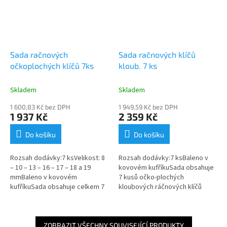
Sada račnových
Sada račnových klíčů
očkoplochých klíčů 7ks
kloub. 7 ks
Skladem
Skladem
1 600,83 Kč bez DPH
1 949,59 Kč bez DPH
1 937 Kč
2 359 Kč
Do košíku
Do košíku
Rozsah dodávky:7 ksVelikost: 8
Rozsah dodávky:7 ksBaleno v
– 10 – 13 – 16 – 17 – 18 a 19
kovovém kufříkuSada obsahuje
mmBaleno v kovovém
7 kusů očko-plochých
kufříkuSada obsahuje celkem 7
kloubových ráčnových klíčů
očkoplochých ráčnových klíčů
MicroSpeeder bez přepínací
MicroSpeeder s přepínací
páčky. Možnost nastavení
páčkou....
kloubu do optimální...
ZOBRAZIT VŠECHNY SOUVISEJÍCÍ PRODUKTY