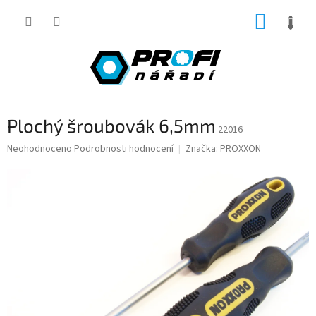
Přejít
NÁKUP
na
obsah
KOŠÍK
Plochý šroubovák 6,5mm
22016
Průměrné
Neohodnoceno
Podrobnosti hodnocení
Značka:
PROXXON
hodnocení
produktu
je
0,0
z
5
hvězdiček.