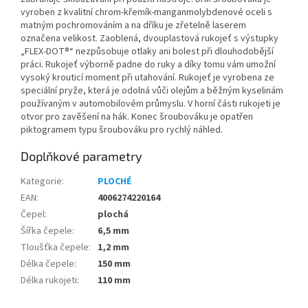
vyroben z kvalitní chrom-křemík-manganmolybdenové oceli s
matným pochromováním a na dříku je zřetelně laserem
označena velikost. Zaoblená, dvouplastová rukojeť s výstupky
„FLEX-DOT®“ nezpůsobuje otlaky ani bolest při dlouhodobější
práci. Rukojeť výborně padne do ruky a díky tomu vám umožní
vysoký krouticí moment při utahování. Rukojeť je vyrobena ze
speciální pryže, která je odolná vůči olejům a běžným kyselinám
používaným v automobilovém průmyslu. V horní části rukojeti je
otvor pro zavěšení na hák. Konec šroubováku je opatřen
piktogramem typu šroubováku pro rychlý náhled.
Doplňkové parametry
Kategorie
:
PLOCHÉ
EAN
:
4006274220164
Čepel
:
plochá
Šířka čepele
:
6,5 mm
Tloušťka čepele
:
1,2 mm
Délka čepele
:
150 mm
Délka rukojeti
:
110 mm