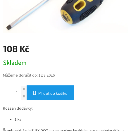
108 Kč
Měrná
Skladem
cena:
Můžeme doručit do:
12.8.2026
Přidat do košíku
Rozsah dodávky:
1 ks
Šroubovák řady FLEX-DOT se vyznačuje kvalitním zpracováním dříku a