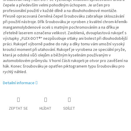
čepele a především velmi pohodlným úchopem. Je určen pro
profesionální použití v každé dílně a na dlouhohodinové montáže.
Přesně opracovaná černěná čepel šroubováku zabraňuje sklouzávání
při použití nástroje. Dřík šroubováku je vyroben z kvalitní chrom-křemík-
manganmolybdenové oceli s matným pochromováním a na dříku je
zřetelně laserem označena velikost. Zaoblená, dvouplastová rukojeť s
výstupky „FLEX-DOT®“ nezpůsobuje otlaky ani bolest při dlouhodobější
práci. Rukojeť výborně padne do ruky a díky tomu vám umožní vysoký
krouticí moment při utahování. Rukojeť je vyrobena ze speciální pryže,
která je odolná vůči olejům a běžným kyselinám používaným v
automobilovém průmyslu. V horní části rukojeti je otvor pro zavěšení na
hák. Konec šroubováku je opatřen piktogramem typu šroubováku pro
rychlý náhled.
Detailní informace
ZEPTAT SE
HLÍDAT
SDÍLET