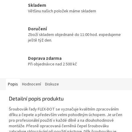
Skladem
Většinu našich položek máme skladem
Doručení
Zboží skladem objednané do 11:00 hod. expedujeme
ještě týž den.
Doprava zdarma
Při objednávce nad 2 500 kč
Popis
Hodnocení
Diskuze
Detailní popis produktu
Šroubovák řady FLEX-DOT se vyznačuje kvalitním zpracováním
dříku a čepele a především velmi pohodlným úchopem. Je určen
pro profesionální použití v každé dílně a na dlouhohodinové
montáže. Přesně opracovaná černěná čepel šroubováku
zabraňuje sklouzávání při použití nástroje. Dřík šroubováku je