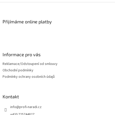
Z
á
p
a
Přijímáme online platby
t
í
Informace pro vás
Reklamace/Odstoupení od smlouvy
Obchodní podmínky
Podmínky ochrany osobních údajů
Kontakt
info
@
profi-naradi.cz
+420 725744827