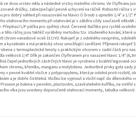
dá ze dvou vrstev niklu a následné vrstvy matného chromu. Ve čtyřhranu jso
ézované drážky, zabezpečující pevné uchycení na ráčně. Robustní ráčna s 
u pro dobrý náhled při nasazování na hlavici či šroub s upnutím 1/4" a 1/2".
ého utahovacího momentu při utahování je v záběru vždy současně několik 
. Přepínací L/P páčka pro zpětný chod. Červené tlačítko pro rychlé uvolnění
a a tělo ráčny jsou taktéž vyráběny metodou tzv. studeného kování, které
ití chrom-vanadiové oceli 31CrV3. Rukojeť je z odolného neoprénu, odolnéh
ům a kyselinám a má praktický otvor umožňující zavěšení. Příjmená rukojeť
yrobena z termoplastické hmoty s praktickým otvorem v zadní části pro nas
dla velikosti 1/4". Dřík je zakončen čtyřhranem pro nasazení hlavic 1/4" (6,3
ná čepel jednotlivých zástrčných hlavic je vyrobena z kvalitní legované oce
hem chromu, křemíku, manganu a molybdenu. Jednotlivé prvky gola sady j
ny v pevné kvalitní vložce z polypropylenu, která je odolná proti rozbití, o
inám a je dobře čistitelná. Vložku lze vyjmout a vložit např. do dílenského v
 Proxxon je balena v pevném, plastovém, uzavíratelném kufříku, na vnitřní 
racího víka jsou uvedeny doporučené utahovací momenty, tabulka velikosti 