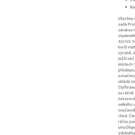
2 
Ba
Všechny d
sada Prox
zárukou n
studenéh
31CrV3. 
horší mat
výrobě, m
(užší než
místech.
předepisu
označena 
skládá ze
čtyřhranu
na ráčně.
nasazován
velkého 
současně 
chod. Čer
ráčny jso
umožňuje 
odolného