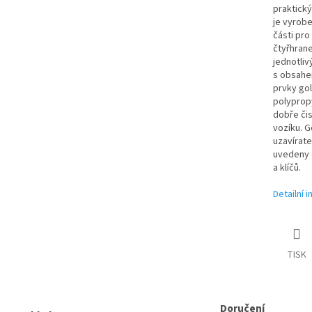
praktický
je vyrob
části pro
čtyřhrane
jednotliv
s obsahe
prvky gol
polypropy
dobře čis
vozíku. G
uzavírate
uvedeny 
a klíčů.
Detailní 
TISK
Doručení