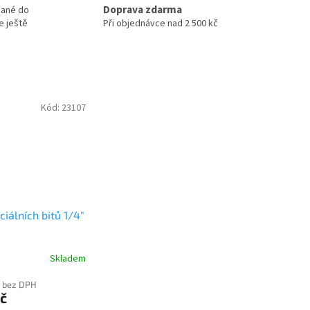
Doprava zdarma
nané do
e ještě
Při objednávce nad 2 500 kč
Kód:
23107
iálních bitů 1/4"
Skladem
č bez DPH
č