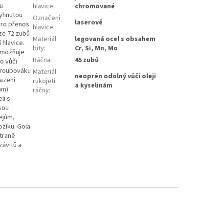
u
hlavice
:
chromované
vyhnutou
Označení
laserově
 Pro přenos
hlavice
:
ze 72 zubů
Materiál
legovaná ocel s obsahem
 hlavice.
bity
:
Cr, Si, Mn, Mo
 umožňuje
Ráčna
:
45 zubů
o vůči
 šroubováku
Materiál
neoprén odolný vůči oleji
azení
rukojeti
a kyselinám
mm).
ráčny
:
li s
sou
lejům,
ozíku. Gola
straně
závitů a