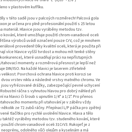
ks imbusových klíčů ve tvaru "L" (0,05" - 1/8")
leno v plastovém kufříku.
íly v této sadě jsou v palcoých rozměrech! Palcová gola
xon je určena pro plně profesionální použití s 25 letou
a materiál. Hlavice jsou vyráběny metodou tzv.
o kování, které umožňuje použití chrom-vanadiové oceli
Většina výrobců uvádí označení pouze CrV, což je mnohem
eriálové provedení! Díky kvalitní oceli, která je použita při
ají více hlavice vyšší tvrdost a mohou mít tenké stěny
 konkurence), které usnadňují práci na nepřístupných
 Utahovací momenty a rozměrová přesnost je lepší než
je DIN/ISO. Na každé hlavici je laserem ztřetelně
velikost. Povrchová ochrana hlavice proti korozi se
 dvou vrstev niklu a následné vrstvy matného chromu. Ve
 jsou vyfrézované drážky, zabezpečující pevné uchycení
 Robustní ráčna s vyhnutou hlavou pro dobrý náhled při
í na hlavici či šroub s upnutím 1/4" a 1/2". Pro přenos
utahovacího momentu při utahování je v záběru vždy
několik ze 72 zubů ráčny. Přepínací L/P páčka pro zpětný
vené tlačítko pro rychlé uvolnění hlavice. Hlava a tělo
u taktéž vyráběny metodou tzv. studeného kování, které
použití chrom-vanadiové oceli 31CrV3. Rukojeť je z
 neoprénu, odolného vůči olejům a kyselinám a má