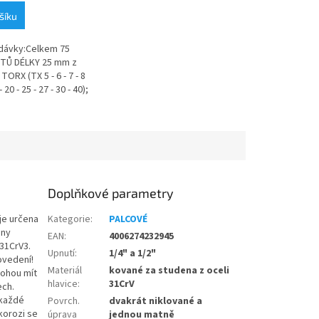
šíku
dávky:Celkem 75
BITŮ DÉLKY 25 mm z
TORX (TX 5 - 6 - 7 - 8
- 20 - 25 - 27 - 30 - 40);
(00 - 01 - 02 - 03); 7
..
Doplňkové parametry
je určena
Kategorie
:
PALCOVÉ
ěny
EAN
:
4006274232945
31CrV3.
Upnutí
:
1/4" a 1/2"
ovedení!
Materiál
kované za studena z oceli
 mohou mít
hlavice
:
31CrV
ech.
 každé
Povrch.
dvakrát niklované a
korozi se
úprava
jednou matně