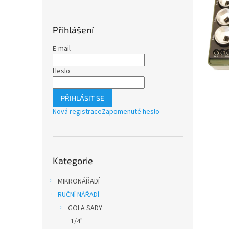
n
e
l
Přihlášení
E-mail
Heslo
PŘIHLÁSIT SE
Nová registrace
Zapomenuté heslo
Přeskočit
Kategorie
kategorie
MIKRONÁŘADÍ
RUČNÍ NÁŘADÍ
GOLA SADY
1/4"