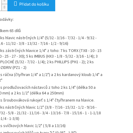
Přidat do košíku
odávky:
lkem 65 dílů
ks hlavic nástrčných 1/4" (5/32 - 3/16 - 7/32 - 1/4 - 9/32 -
6 - 11/32 - 3/8 - 13/32 - 7/16 - 1/2 - 9/16)
 ks zástrčných hlavice 1/4" z toho: 7 ks TORX (TX8 - 10 - 15
0 - 25 - 27 - 30); 5 ks IMBUS (HX3 - 1/8 - 5/32 - 3/16 - 1/4); 3
 PLOCHÉ (5/32 - 7/32 - 1/4); 2 ks PHILLIPS (PH1 - 2); 2 ks
ZIDRIV (PZ1 - 2)
ks ráčna (čtyřhran 1/4" a 1/2") a 2 ks kardanový kloub 1/4" a
2"
ks prodlužovacích nástavců z toho 2 ks 1/4" (délka 50 a
0 mm) a 2 ks 1/2" (délka 64 a 250mm)
ks šroubováková rukojeť s 1/4" čtyřhranem na hlavice.
ks nástrčných hlavic 1/2" (3/8 - 7/16 - 15/32 - 1/2 - 9/16 -
32 - 5/8 - 21/32 - 11/16 - 3/4 - 13/16 - 7/8 - 15/16 - 1 - 1-1/18
-1/4 - 1-3/8)
ks svíčkových hlavic 1/2" ( 5/8 a 13/16)