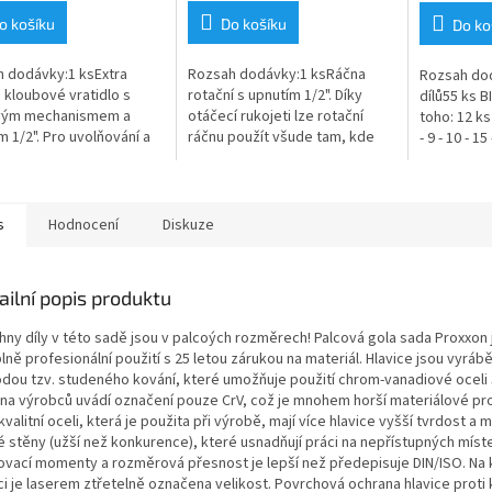
5,0
z
o košíku
Do košíku
Do ko
5
hvězdiček.
 dodávky:1 ksExtra
Rozsah dodávky:1 ksRáčna
Rozsah do
 kloubové vratidlo s
rotační s upnutím 1/2". Díky
dílů55 ks 
vým mechanismem a
otáčecí rukojeti lze rotační
toho: 12 ks 
m 1/2". Pro uvolňování a
ráčnu použít všude tam, kde
- 9 - 10 - 15 
ání šroubů bez velké
máte k manipulaci pouze velmi
4 ks 4HR SQ 
. Spolehlivý ráčnový
malý prostor; stačí pár
ks IMBUS S.
ismus s...
milimetrů...
s
Hodnocení
Diskuze
ailní popis produktu
hny díly v této sadě jsou v palcoých rozměrech! Palcová gola sada Proxxon 
lně profesionální použití s 25 letou zárukou na materiál. Hlavice jsou vyráb
dou tzv. studeného kování, které umožňuje použití chrom-vanadiové oceli 
ina výrobců uvádí označení pouze CrV, což je mnohem horší materiálové pr
kvalitní oceli, která je použita při výrobě, mají více hlavice vyšší tvrdost a
é stěny (užší než konkurence), které usnadňují práci na nepřístupných míst
ovací momenty a rozměrová přesnost je lepší než předepisuje DIN/ISO. Na
ci je laserem ztřetelně označena velikost. Povrchová ochrana hlavice proti 