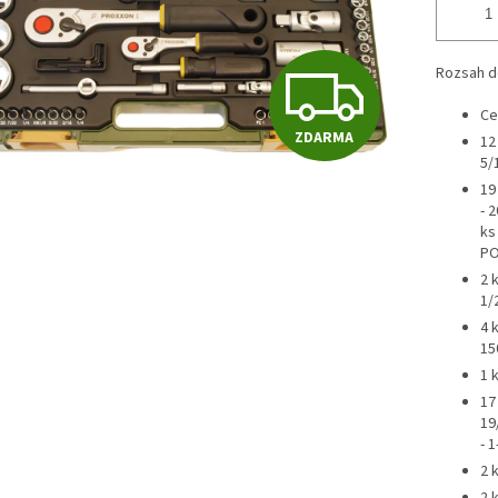
Z
Rozsah d
Ce
ZDARMA
12 
D
5/1
19
- 2
A
ks
PO
2 
R
1/
4 
15
1 
M
17 
19/
- 1
A
2 