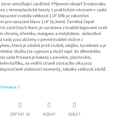
 otvor umožňující zavěšení. Příjmená rukojeť šroubováku
ena z termoplastické hmoty s praktickým otvorem v zadní
 nasazení vratidla velikosti 1/4". Dřík je zakončen
m pro nasazení hlavic 1/4" (6,3mm). Černěná čepel
ých zástrčných hlavic je vyrobena z kvalitní legované oceli
m chromu, křemíku, manganu a molybdenu. Jednotlivé
a sady jsou uloženy v pevné kvalitní vložce z
lenu, která je odolná proti rozbití, olejům, kyselinám a je
titelná. Vložku lze vyjmout a vložit např. do dílenského
ola sada Proxxon je balena v pevném, plastovém,
lném kufříku, na vnitřní straně otvíracího víka jsou
doporučené utahovací momenty, tabulka velikosti závitů
informace
ZEPTAT SE
HLÍDAT
SDÍLET