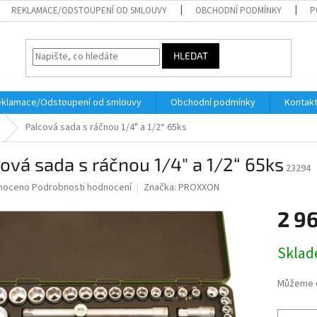
REKLAMACE/ODSTOUPENÍ OD SMLOUVY
OBCHODNÍ PODMÍNKY
P
HLEDAT
klamace/Odstoupení od smlouvy
Obchodní podmínky
Kontak
Palcová sada s ráčnou 1/4" a 1/2“ 65ks
ová sada s ráčnou 1/4" a 1/2“ 65ks
23294
né
noceno
Podrobnosti hodnocení
Značka:
PROXXON
ní
2 96
u
Měrná
Skla
cena:
ek.
Můžeme d