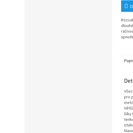
D
Rozsah
dlouhé
ráčno
upnutí
utahov
námahy
mechan
Popi
Det
Všec
pro p
meto
Větš
Díky 
tenk
Utah
hlavi