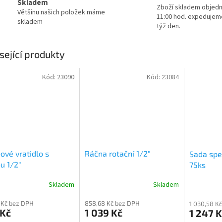
Skladem
Zboží skladem objed
Většinu našich položek máme
11:00 hod. expedujem
skladem
týž den.
sející produkty
Kód:
23090
Kód:
23084
ové vratidlo s
Ráčna rotační 1/2"
Sada spec
u 1/2"
75ks
Skladem
Skladem
Průměrné
hodnocení
 Kč bez DPH
858,68 Kč bez DPH
1 030,58 K
produktu
 Kč
1 039 Kč
1 247 K
je