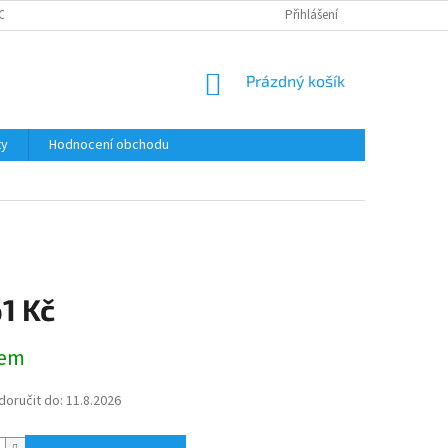
ODMÍNKY OCHRANY OSOBNÍCH ÚDAJŮ
Přihlášení
NÁKUPNÍ
Prázdný košík
KOŠÍK
ty
Hodnocení obchodu
1 Kč
dem
oručit do:
11.8.2026