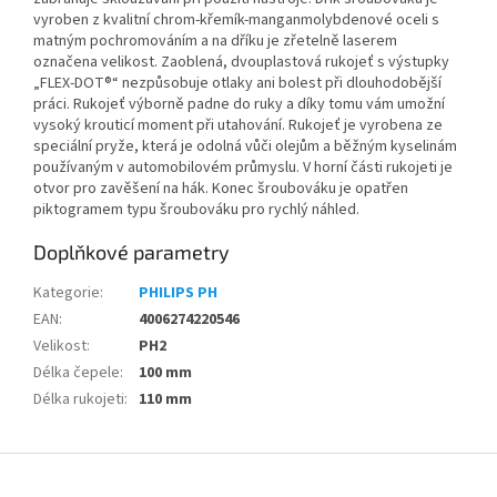
vyroben z kvalitní chrom-křemík-manganmolybdenové oceli s
matným pochromováním a na dříku je zřetelně laserem
označena velikost. Zaoblená, dvouplastová rukojeť s výstupky
„FLEX-DOT®“ nezpůsobuje otlaky ani bolest při dlouhodobější
práci. Rukojeť výborně padne do ruky a díky tomu vám umožní
vysoký krouticí moment při utahování. Rukojeť je vyrobena ze
speciální pryže, která je odolná vůči olejům a běžným kyselinám
používaným v automobilovém průmyslu. V horní části rukojeti je
otvor pro zavěšení na hák. Konec šroubováku je opatřen
piktogramem typu šroubováku pro rychlý náhled.
Doplňkové parametry
Kategorie
:
PHILIPS PH
EAN
:
4006274220546
Velikost
:
PH2
Délka čepele
:
100 mm
Délka rukojeti
:
110 mm
Z
á