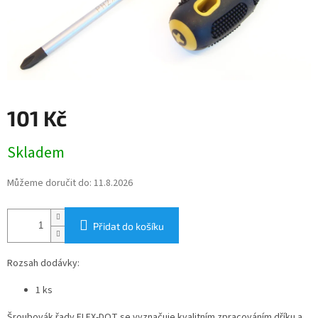
101 Kč
Měrná
Skladem
cena:
Můžeme doručit do:
11.8.2026
Přidat do košíku
Rozsah dodávky:
1 ks
Šroubovák řady FLEX-DOT se vyznačuje kvalitním zpracováním dříku a