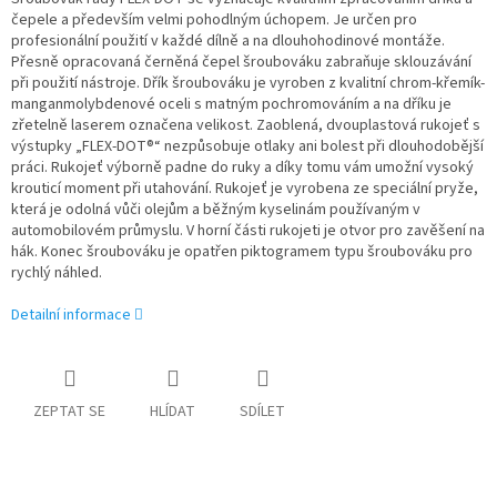
čepele a především velmi pohodlným úchopem. Je určen pro
profesionální použití v každé dílně a na dlouhohodinové montáže.
Přesně opracovaná černěná čepel šroubováku zabraňuje sklouzávání
při použití nástroje. Dřík šroubováku je vyroben z kvalitní chrom-křemík-
manganmolybdenové oceli s matným pochromováním a na dříku je
zřetelně laserem označena velikost. Zaoblená, dvouplastová rukojeť s
výstupky „FLEX-DOT®“ nezpůsobuje otlaky ani bolest při dlouhodobější
práci. Rukojeť výborně padne do ruky a díky tomu vám umožní vysoký
krouticí moment při utahování. Rukojeť je vyrobena ze speciální pryže,
která je odolná vůči olejům a běžným kyselinám používaným v
automobilovém průmyslu. V horní části rukojeti je otvor pro zavěšení na
hák. Konec šroubováku je opatřen piktogramem typu šroubováku pro
rychlý náhled.
Detailní informace
ZEPTAT SE
HLÍDAT
SDÍLET