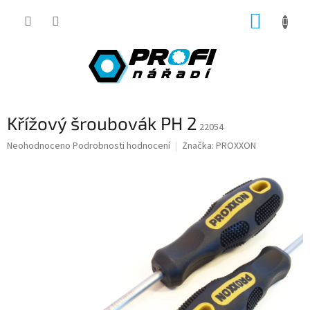
Přejít
NÁKUP
na
obsah
KOŠÍK
Křížový šroubovák PH 2
22054
Průměrné
Neohodnoceno
Podrobnosti hodnocení
Značka:
PROXXON
hodnocení
produktu
je
0,0
z
5
hvězdiček.