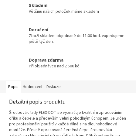
Skladem
Většinu našich položek máme skladem
Doručení
Zboží skladem objednané do 11:00 hod. expedujeme
ještě týž den.
Doprava zdarma
Při objednávce nad 2 500 kč
Popis
Hodnocení
Diskuze
Detailní popis produktu
Šroubovák řady FLEX-DOT se vyznačuje kvalitním zpracováním
dříku a čepele a především velmi pohodlným úchopem. Je určen
pro profesionální použití v každé dílně a na dlouhohodinové
montáže. Přesně opracovaná černěná čepel šroubováku
zabraňuje sklouzávání při použití nástroje. Dřík šroubováku je