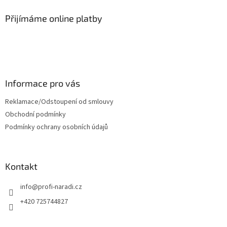
p
a
Přijímáme online platby
t
í
Informace pro vás
Reklamace/Odstoupení od smlouvy
Obchodní podmínky
Podmínky ochrany osobních údajů
Kontakt
info
@
profi-naradi.cz
+420 725744827