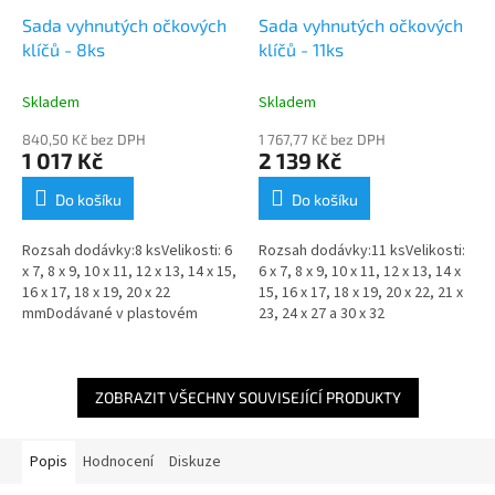
Sada vyhnutých očkových
Sada vyhnutých očkových
klíčů - 8ks
klíčů - 11ks
Skladem
Skladem
840,50 Kč bez DPH
1 767,77 Kč bez DPH
1 017 Kč
2 139 Kč
Do košíku
Do košíku
Rozsah dodávky:8 ksVelikosti: 6
Rozsah dodávky:11 ksVelikosti:
x 7, 8 x 9, 10 x 11, 12 x 13, 14 x 15,
6 x 7, 8 x 9, 10 x 11, 12 x 13, 14 x
16 x 17, 18 x 19, 20 x 22
15, 16 x 17, 18 x 19, 20 x 22, 21 x
mmDodávané v plastovém
23, 24 x 27 a 30 x 32
držákuVšechny vyhnuté očkové
mmDodávané v kartonové
klíče Proxxon jsou určené...
krabiciVšechny vyhnuté...
ZOBRAZIT VŠECHNY SOUVISEJÍCÍ PRODUKTY
Popis
Hodnocení
Diskuze