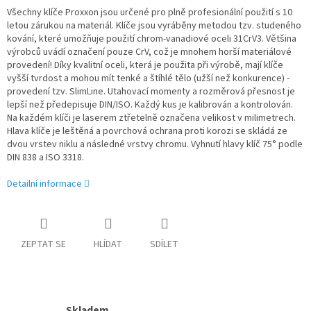
Všechny klíče Proxxon jsou určené pro plně profesionální použití s 10
letou zárukou na materiál. Klíče jsou vyráběny metodou tzv. studeného
kování, které umožňuje použití chrom-vanadiové oceli 31CrV3. Většina
výrobců uvádí označení pouze CrV, což je mnohem horší materiálové
provedení! Díky kvalitní oceli, která je použita při výrobě, mají klíče
vyšší tvrdost a mohou mít tenké a štíhlé tělo (užší než konkurence) -
provedení tzv. SlimLine. Utahovací momenty a rozměrová přesnost je
lepší než předepisuje DIN/ISO. Každý kus je kalibrován a kontrolován.
Na každém klíči je laserem ztřetelně označena velikost v milimetrech.
Hlava klíče je leštěná a povrchová ochrana proti korozi se skládá ze
dvou vrstev niklu a následné vrstvy chromu. Vyhnutí hlavy klíč 75° podle
DIN 838 a ISO 3318.
Detailní informace
ZEPTAT SE
HLÍDAT
SDÍLET
Skladem