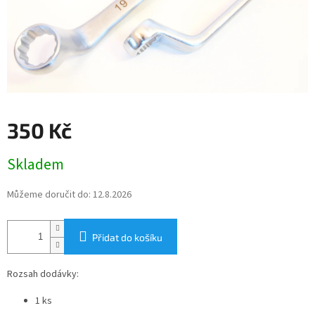
350 Kč
Měrná
Skladem
cena:
Můžeme doručit do:
12.8.2026
Přidat do košíku
Rozsah dodávky:
1 ks