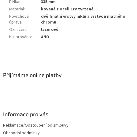
Délka
:
335 mm
Materiál
:
kované z oceli CrV tvrzené
Povrchová
dvě finální vrstvy niklu a vrstvou matného
úprava
:
chromu
Označení
:
laserově
Kalibrováno
:
ANO
Z
á
p
a
Přijímáme online platby
t
í
Informace pro vás
Reklamace/Odstoupení od smlouvy
Obchodní podmínky