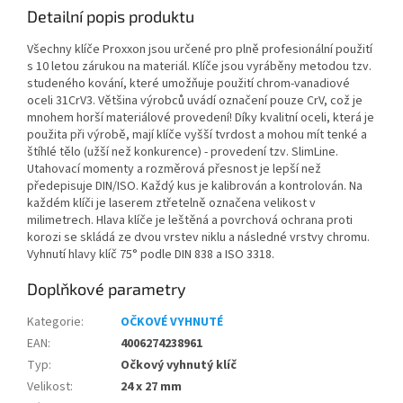
Detailní popis produktu
Všechny klíče Proxxon jsou určené pro plně profesionální použití
s 10 letou zárukou na materiál. Klíče jsou vyráběny metodou tzv.
studeného kování, které umožňuje použití chrom-vanadiové
oceli 31CrV3. Většina výrobců uvádí označení pouze CrV, což je
mnohem horší materiálové provedení! Díky kvalitní oceli, která je
použita při výrobě, mají klíče vyšší tvrdost a mohou mít tenké a
štíhlé tělo (užší než konkurence) - provedení tzv. SlimLine.
Utahovací momenty a rozměrová přesnost je lepší než
předepisuje DIN/ISO. Každý kus je kalibrován a kontrolován. Na
každém klíči je laserem ztřetelně označena velikost v
milimetrech. Hlava klíče je leštěná a povrchová ochrana proti
korozi se skládá ze dvou vrstev niklu a následné vrstvy chromu.
Vyhnutí hlavy klíč 75° podle DIN 838 a ISO 3318.
Doplňkové parametry
Kategorie
:
OČKOVÉ VYHNUTÉ
EAN
:
4006274238961
Typ
:
Očkový vyhnutý klíč
Velikost
:
24 x 27 mm