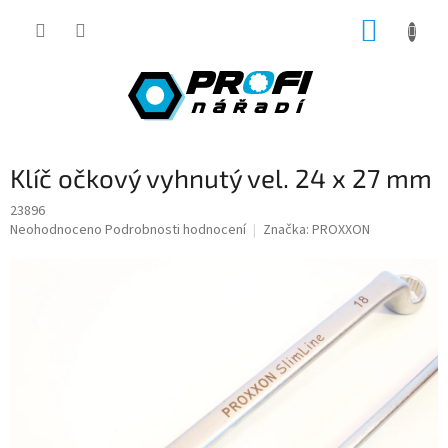
Přejít
NÁKUP
na
obsah
KOŠÍK
Klíč očkový vyhnutý vel. 24 x 27 mm
23896
Průměrné
Neohodnoceno
Podrobnosti hodnocení
Značka:
PROXXON
hodnocení
produktu
je
0,0
z
5
hvězdiček.