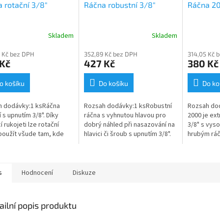
 rotační 3/8"
Ráčna robustní 3/8"
Ráčna 2
Skladem
Skladem
 Kč bez DPH
352,89 Kč bez DPH
314,05 Kč 
 Kč
427 Kč
380 Kč
o košíku
Do košíku
Do ko
h dodávky:1 ksRáčna
Rozsah dodávky:1 ksRobustní
Rozsah do
 s upnutím 3/8". Díky
ráčna s vyhnutou hlavou pro
2000 je ex
 rukojeti lze rotační
dobrý náhled při nasazování na
3/8" s vyso
použít všude tam, kde
hlavici či šroub s upnutím 3/8".
hrubým rá
 manipulaci pouze velmi
Pro přenos velkého
mechanism
rostor; stačí pár
utahovacího momentu při
Přepínání 
rů...
utahování je v...
Červené tla
s
Hodnocení
Diskuze
ailní popis produktu