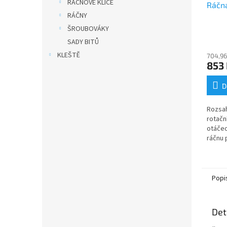
RÁČNOVÉ KLÍČE
Ráčna
RÁČNY
ŠROUBOVÁKY
SADY BITŮ
KLEŠTĚ
704,96
853
D
Rozsa
rotační
otáčecí
ráčnu 
máte k
malý p
milimet
Popi
Det