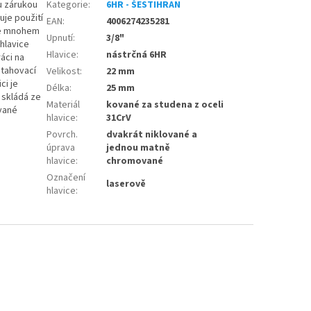
ou zárukou
Kategorie
:
6HR - ŠESTIHRAN
uje použití
EAN
:
4006274235281
 je mnohem
Upnutí
:
3/8"
 hlavice
Hlavice
:
nástrčná 6HR
áci na
Utahovací
Velikost
:
22 mm
ci je
Délka
:
25 mm
 skládá ze
Materiál
kované za studena z oceli
ované
hlavice
:
31CrV
Povrch.
dvakrát niklované a
úprava
jednou matně
hlavice
:
chromované
Označení
laserově
hlavice
: