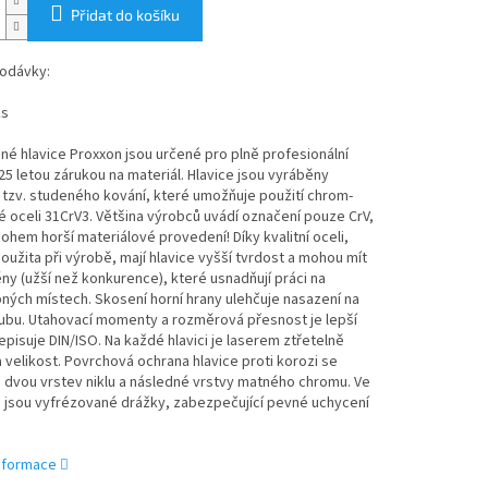
Přidat do košíku
odávky:
ks
né hlavice Proxxon jsou určené pro plně profesionální
 25 letou zárukou na materiál. Hlavice jsou vyráběny
tzv. studeného kování, které umožňuje použití chrom-
 oceli 31CrV3. Většina výrobců uvádí označení pouze CrV,
ohem horší materiálové provedení! Díky kvalitní oceli,
použita při výrobě, mají hlavice vyšší tvrdost a mohou mít
ny (užší než konkurence), které usnadňují práci na
ných místech. Skosení horní hrany ulehčuje nasazení na
oubu. Utahovací momenty a rozměrová přesnost je lepší
pisuje DIN/ISO. Na každé hlavici je laserem ztřetelně
velikost. Povrchová ochrana hlavice proti korozi se
 dvou vrstev niklu a následné vrstvy matného chromu. Ve
 jsou vyfrézované drážky, zabezpečující pevné uchycení
informace