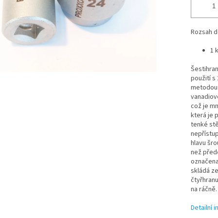
Rozsah d
1 
Šestihran
použití s
metodou 
vanadiové
což je mn
která je 
tenké stě
nepřístup
hlavu šr
než přede
označena 
skládá ze
čtyřhranu
na ráčně.
Detailní 