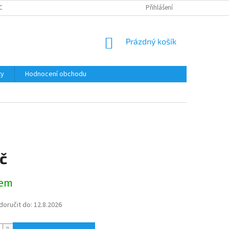
ODMÍNKY OCHRANY OSOBNÍCH ÚDAJŮ
Přihlášení
NÁKUPNÍ
Prázdný košík
KOŠÍK
ty
Hodnocení obchodu
č
dem
oručit do:
12.8.2026