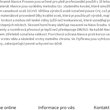
hranné hlavice Proxxon jsou určené pro plně profesionální použití s 25 let
ateriál. Hlavice jsou vyráběny metodou tzv. studeného kování, které umožň
m-vanadiové oceli 31CrV3. Většina výrobců uvádí označení pouze CrV, což
 materiálové provedení! Díky kvalitní oceli, která je použita při výrobě, mají
í tvrdost a mohou mít tenké stěny (užší než konkurence), které usnadňují pr
ístupných místech. Skosení horní hrany ulehčuje nasazení na hlavu šroubu. 
nty a rozměrová přesnost je lepší než předepisuje DIN/ISO. Na každé hlavi
rem ztřetelně označena velikost. Povrchová ochrana hlavice proti korozi se
 vrstev niklu a následné vrstvy matného chromu. Ve čtyřhranu jsou vyfréz
ky, zabezpečující pevné uchycení na ráčně.
e online
Informace pro vás
Kontakt