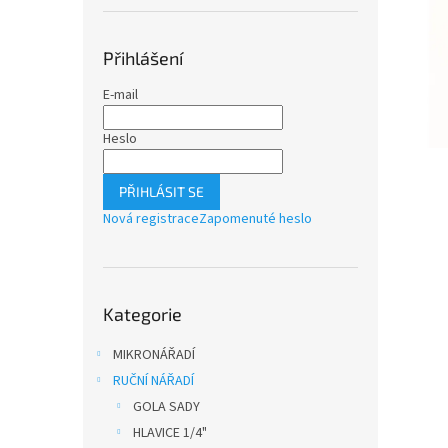
n
e
l
Přihlášení
E-mail
Heslo
PŘIHLÁSIT SE
Nová registrace
Zapomenuté heslo
Přeskočit
Kategorie
kategorie
MIKRONÁŘADÍ
RUČNÍ NÁŘADÍ
GOLA SADY
HLAVICE 1/4"