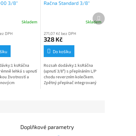
000 3/8"
Račna Standard 3/8"
Další
produkt
Skladem
Skladem
bez DPH
271,07 Kč bez DPH
328 Kč
šíku
Do košíku
dávky:1 ksRáčna
Rozsah dodávky:1 ksRáčna
trémně lehká s upnutí
(upnutí 3/8") s přepínáním L/P
kou životností a
chodu reverzním kolečkem.
čnovýcm
Zpětný přepínač integrovaný
em s 44 zuby.
do ráčnového mechanizmu. Pro
L/P chodu páčkou.
přenos velkého utahovacího
čítko pro...
momentu při...
Doplňkové parametry