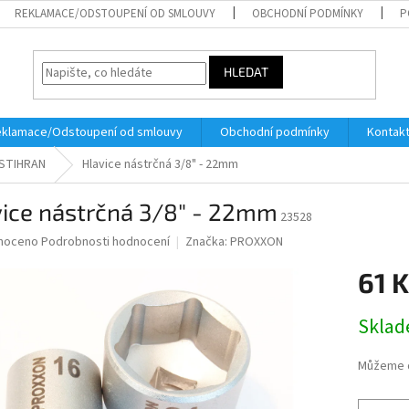
REKLAMACE/ODSTOUPENÍ OD SMLOUVY
OBCHODNÍ PODMÍNKY
P
HLEDAT
klamace/Odstoupení od smlouvy
Obchodní podmínky
Kontak
ESTIHRAN
Hlavice nástrčná 3/8" - 22mm
vice nástrčná 3/8" - 22mm
23528
né
noceno
Podrobnosti hodnocení
Značka:
PROXXON
ní
61 K
u
Měrná
Skla
cena:
ek.
Můžeme d