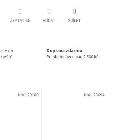
ZEPTAT SE
HLÍDAT
SDÍLET
Doprava zdarma
nané do
e ještě
Při objednávce nad 2 500 kč
Kód:
23180
Kód:
23094