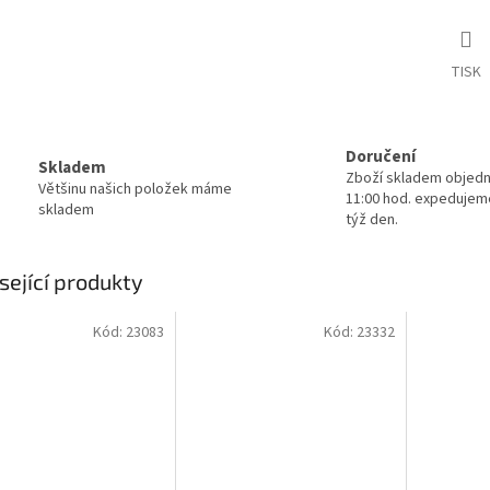
TISK
Doručení
Skladem
Zboží skladem objed
Většinu našich položek máme
11:00 hod. expedujem
skladem
týž den.
sející produkty
Kód:
23083
Kód:
23332