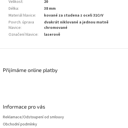
Velikost
:
20
Délka
:
38 mm
Materiál hlavice
:
kované za studena z oceli 31CrV
Povrch. úprava
dvakrát niklované a jednou matně
hlavice
:
chromované
Označení hlavice
:
laserově
Z
á
p
a
Přijímáme online platby
t
í
Informace pro vás
Reklamace/Odstoupení od smlouvy
Obchodní podmínky