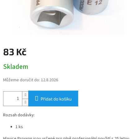
83 Kč
Měrná
Skladem
cena:
Můžeme doručit do:
12.8.2026
Přidat do košíku
Rozsah dodávky:
1 ks
Hlavice Proxxon jsou určené pro plně profesionální použití s 25 letou