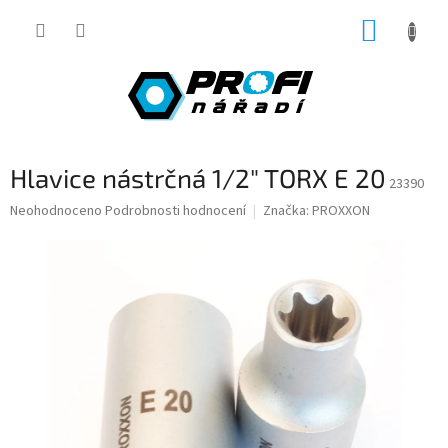
Přejít
NÁKUP
na
obsah
KOŠÍK
Hlavice nástrčná 1/2" TORX E 20
23390
Průměrné
Neohodnoceno
Podrobnosti hodnocení
Značka:
PROXXON
hodnocení
produktu
je
0,0
z
5
hvězdiček.