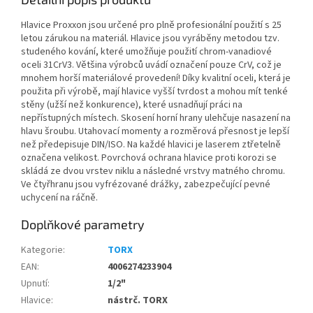
Hlavice Proxxon jsou určené pro plně profesionální použití s 25
letou zárukou na materiál. Hlavice jsou vyráběny metodou tzv.
studeného kování, které umožňuje použití chrom-vanadiové
oceli 31CrV3. Většina výrobců uvádí označení pouze CrV, což je
mnohem horší materiálové provedení! Díky kvalitní oceli, která je
použita při výrobě, mají hlavice vyšší tvrdost a mohou mít tenké
stěny (užší než konkurence), které usnadňují práci na
nepřístupných místech. Skosení horní hrany ulehčuje nasazení na
hlavu šroubu. Utahovací momenty a rozměrová přesnost je lepší
než předepisuje DIN/ISO. Na každé hlavici je laserem ztřetelně
označena velikost. Povrchová ochrana hlavice proti korozi se
skládá ze dvou vrstev niklu a následné vrstvy matného chromu.
Ve čtyřhranu jsou vyfrézované drážky, zabezpečující pevné
uchycení na ráčně.
Doplňkové parametry
Kategorie
:
TORX
EAN
:
4006274233904
Upnutí
:
1/2"
Hlavice
:
nástrč. TORX