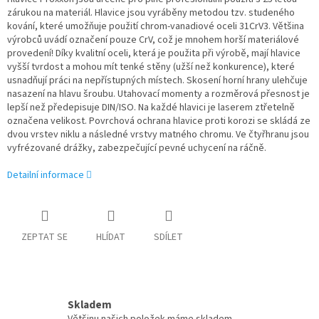
zárukou na materiál. Hlavice jsou vyráběny metodou tzv. studeného
kování, které umožňuje použití chrom-vanadiové oceli 31CrV3. Většina
výrobců uvádí označení pouze CrV, což je mnohem horší materiálové
provedení! Díky kvalitní oceli, která je použita při výrobě, mají hlavice
vyšší tvrdost a mohou mít tenké stěny (užší než konkurence), které
usnadňují práci na nepřístupných místech. Skosení horní hrany ulehčuje
nasazení na hlavu šroubu. Utahovací momenty a rozměrová přesnost je
lepší než předepisuje DIN/ISO. Na každé hlavici je laserem ztřetelně
označena velikost. Povrchová ochrana hlavice proti korozi se skládá ze
dvou vrstev niklu a následné vrstvy matného chromu. Ve čtyřhranu jsou
vyfrézované drážky, zabezpečující pevné uchycení na ráčně.
Detailní informace
ZEPTAT SE
HLÍDAT
SDÍLET
Skladem
Většinu našich položek máme skladem