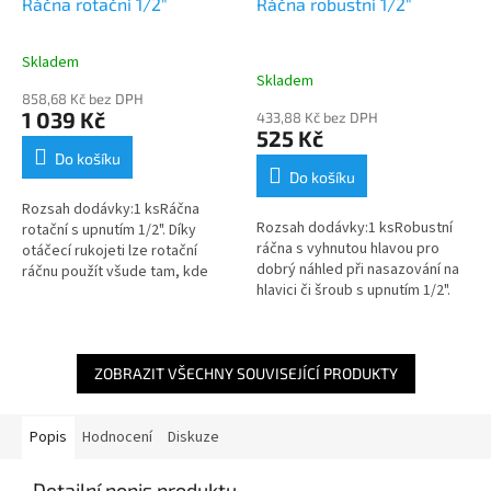
Ráčna rotační 1/2"
Ráčna robustní 1/2"
Skladem
Průměrné
Skladem
hodnocení
858,68 Kč bez DPH
produktu
1 039 Kč
433,88 Kč bez DPH
je
525 Kč
5,0
Do košíku
z
Do košíku
5
Rozsah dodávky:1 ksRáčna
hvězdiček.
Rozsah dodávky:1 ksRobustní
rotační s upnutím 1/2". Díky
ráčna s vyhnutou hlavou pro
otáčecí rukojeti lze rotační
dobrý náhled při nasazování na
ráčnu použít všude tam, kde
hlavici či šroub s upnutím 1/2".
máte k manipulaci pouze velmi
Pro přenos velkého utahovacího
malý prostor; stačí pár
momentu při utahování je v...
milimetrů...
ZOBRAZIT VŠECHNY SOUVISEJÍCÍ PRODUKTY
Popis
Hodnocení
Diskuze
Detailní popis produktu