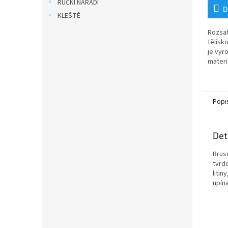
RUČNÍ NÁŘADÍ
D
KLEŠTĚ
Rozsa
tělísk
je vyr
materi
tvrdos
brouše
obrobk
Popi
Det
Brus
tvrd
litin
upína