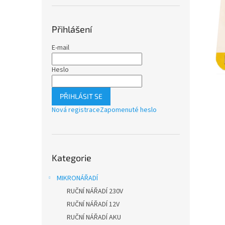
n
e
l
Přihlášení
E-mail
Heslo
PŘIHLÁSIT SE
Nová registrace
Zapomenuté heslo
Přeskočit
Kategorie
kategorie
MIKRONÁŘADÍ
RUČNÍ NÁŘADÍ 230V
RUČNÍ NÁŘADÍ 12V
RUČNÍ NÁŘADÍ AKU