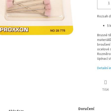
Rozsah d
5 
Brusné tě
materiál
broušení 
ocelové s
Rozměrově
Upínací s
Detailní 
TISK
Doručení