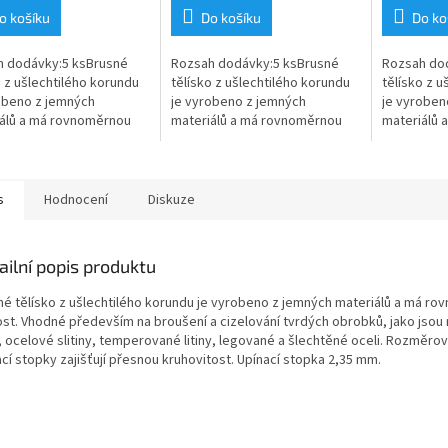
o košíku
Do košíku
Do ko
h dodávky:5 ksBrusné
Rozsah dodávky:5 ksBrusné
Rozsah do
o z ušlechtilého korundu
tělísko z ušlechtilého korundu
tělísko z u
obeno z jemných
je vyrobeno z jemných
je vyroben
álů a má rovnoměrnou
materiálů a má rovnoměrnou
materiálů 
t. Vhodné především na
tvrdost. Vhodné především na
tvrdost. V
ní a cizelování tvrdých
broušení a cizelování tvrdých
broušení a 
ů,...
obrobků,...
obrobků,...
s
Hodnocení
Diskuze
ailní popis produktu
né tělísko z ušlechtilého korundu je vyrobeno z jemných materiálů a má r
ost. Vhodné především na broušení a cizelování tvrdých obrobků, jako jsou
y, ocelové slitiny, temperované litiny, legované a šlechtěné oceli. Rozměr
cí stopky zajišťují přesnou kruhovitost. Upínací stopka 2,35 mm.