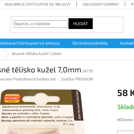
REKLAMACE/ODSTOUPENÍ OD SMLOUVY
OBCHODNÍ PODMÍNKY
P
HLEDAT
klamace/Odstoupení od smlouvy
Obchodní podmínky
Kontak
Í
Brusné tělísko kužel 7,0mm
né tělísko kužel 7,0mm
28778
né
noceno
Podrobnosti hodnocení
Značka:
PROXXON
ní
58 
u
Měrná
Skla
cena:
ek.
Můžeme d