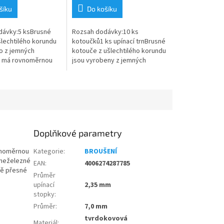
šíku
Do košíku
dávky:5 ksBrusné
Rozsah dodávky:10 ks
šlechtilého korundu
kotoučků1 ks upínací trnBrusné
o z jemných
kotouče z ušlechtilého korundu
a má rovnoměrnou
jsou vyrobeny z jemných
hodné především na
materiálů a mají rovnoměrnou
cizelování tvrdých
tvrdost. Jsou určené zejména
na broušení...
Doplňkové parametry
ovnoměrnou
Kategorie
:
BROUŠENÍ
 neželezné
EAN
:
4006274287785
ově přesné
Průměr
upínací
2,35 mm
stopky
:
Průměr
:
7,0 mm
tvrdokovová
Materiál
: