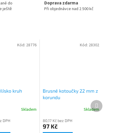
Doprava zdarma
nané do
e ještě
Při objednávce nad 2 500 kč
Kód:
28776
Kód:
28302
lísko kruh
Brusné kotoučky 22 mm z
korundu
Další
produkt
Skladem
Skladem
ez DPH
80,17 Kč bez DPH
97 Kč