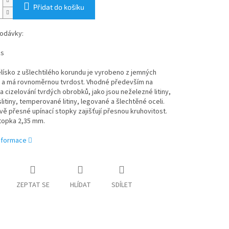
Přidat do košíku
odávky:
ks
lísko z ušlechtilého korundu je vyrobeno z jemných
ů a má rovnoměrnou tvrdost. Vhodné především na
a cizelování tvrdých obrobků, jako jsou neželezné litiny,
litiny, temperované litiny, legované a šlechtěné oceli.
 přesné upínací stopky zajišťují přesnou kruhovitost.
topka 2,35 mm.
informace
ZEPTAT SE
HLÍDAT
SDÍLET