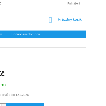
ODMÍNKY OCHRANY OSOBNÍCH ÚDAJŮ
Přihlášení
NÁKUPNÍ
Prázdný košík
KOŠÍK
ty
Hodnocení obchodu
Kč
dem
oručit do:
12.8.2026