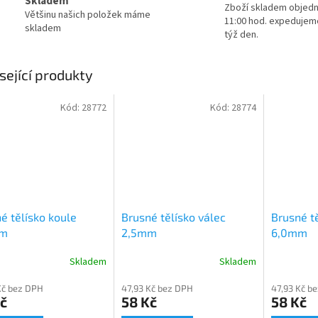
Skladem
Zboží skladem objed
Většinu našich položek máme
11:00 hod. expedujem
skladem
týž den.
sející produkty
Kód:
28772
Kód:
28774
é tělísko koule
Brusné tělísko válec
Brusné tě
mm
2,5mm
6,0mm
Skladem
Skladem
Kč bez DPH
47,93 Kč bez DPH
47,93 Kč b
č
58 Kč
58 Kč