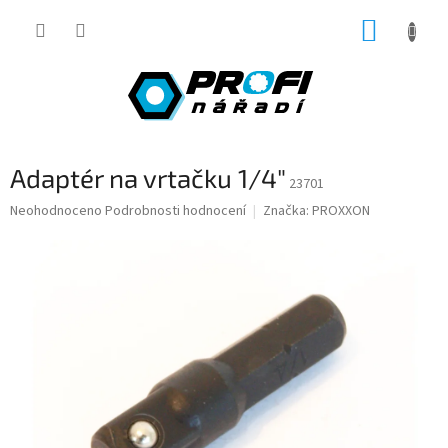
Přejít
NÁKUP
na
obsah
KOŠÍK
Adaptér na vrtačku 1/4"
23701
Průměrné
Neohodnoceno
Podrobnosti hodnocení
Značka:
PROXXON
hodnocení
produktu
je
0,0
z
5
hvězdiček.