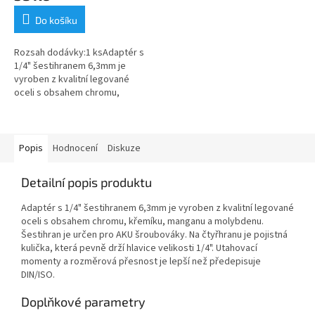
Do košíku
Rozsah dodávky:1 ksAdaptér s
1/4" šestihranem 6,3mm je
vyroben z kvalitní legované
oceli s obsahem chromu,
křemíku, manganu a molybdenu.
Šestihran je určen pro AKU
šroubováky....
Popis
Hodnocení
Diskuze
Detailní popis produktu
Adaptér s 1/4" šestihranem 6,3mm je vyroben z kvalitní legované
oceli s obsahem chromu, křemíku, manganu a molybdenu.
Šestihran je určen pro AKU šroubováky. Na čtyřhranu je pojistná
kulička, která pevně drží hlavice velikosti 1/4". Utahovací
momenty a rozměrová přesnost je lepší než předepisuje
DIN/ISO.
Doplňkové parametry