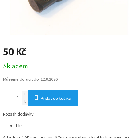
50 Kč
Měrná
Skladem
cena:
Můžeme doručit do:
12.8.2026
Přidat do košíku
Rozsah dodávky:
1 ks
Adaptér s 1/4" šestihranem 6,3mm je vyroben z kvalitní legované oceli