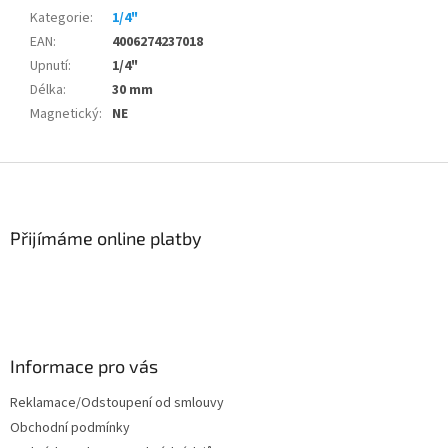
Kategorie
:
1/4"
EAN
:
4006274237018
Upnutí
:
1/4"
Délka
:
30 mm
Magnetický
:
NE
Z
á
p
a
Přijímáme online platby
t
í
Informace pro vás
Reklamace/Odstoupení od smlouvy
Obchodní podmínky